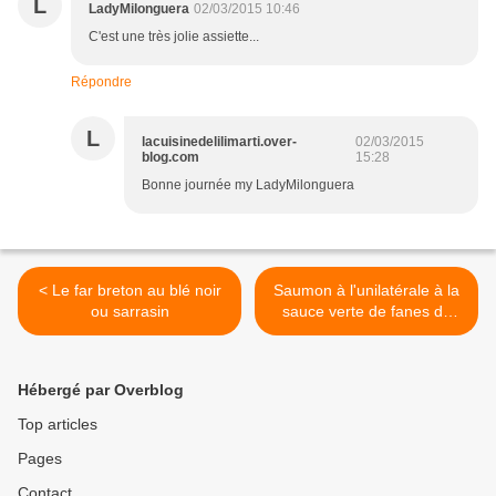
L
LadyMilonguera
02/03/2015 10:46
C'est une très jolie assiette...
Répondre
L
lacuisinedelilimarti.over-
02/03/2015
blog.com
15:28
Bonne journée my LadyMilonguera
< Le far breton au blé noir
Saumon à l'unilatérale à la
ou sarrasin
sauce verte de fanes de
carottes >
Hébergé par Overblog
Top articles
Pages
Contact