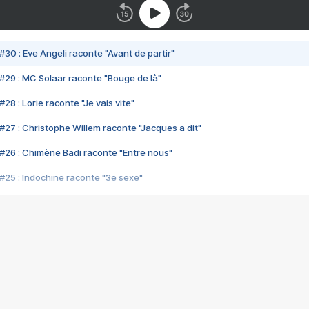
#30 : Eve Angeli raconte "Avant de partir"
#29 : MC Solaar raconte "Bouge de là"
28 : Lorie raconte "Je vais vite"
#27 : Christophe Willem raconte "Jacques a dit"
#26 : Chimène Badi raconte "Entre nous"
#25 : Indochine raconte "3e sexe"
#24 : Zaho raconte "C'est chelou"
#23 : Patrick Bruel raconte "Au café des délices"
#22 : Kyo raconte "Le chemin"
#21 : Nolwenn Leroy raconte "Cassé"
#20 : Patrick Hernandez raconte "Born to be alive"