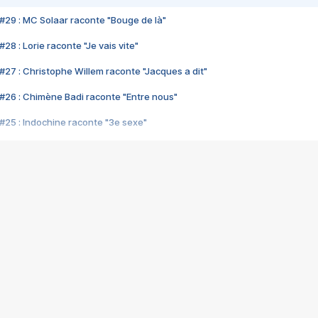
#29 : MC Solaar raconte "Bouge de là"
28 : Lorie raconte "Je vais vite"
#27 : Christophe Willem raconte "Jacques a dit"
#26 : Chimène Badi raconte "Entre nous"
#25 : Indochine raconte "3e sexe"
#24 : Zaho raconte "C'est chelou"
#23 : Patrick Bruel raconte "Au café des délices"
#22 : Kyo raconte "Le chemin"
#21 : Nolwenn Leroy raconte "Cassé"
#20 : Patrick Hernandez raconte "Born to be alive"
#19 : Lorie raconte "Près de moi"
#18 : Michael Jones raconte "A nos actes manqués" (avec Jean-Jacque