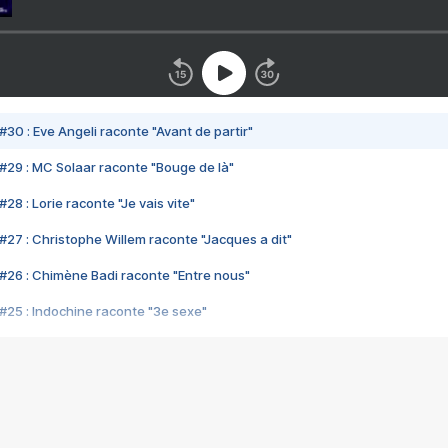
#30 : Eve Angeli raconte "Avant de partir"
#29 : MC Solaar raconte "Bouge de là"
28 : Lorie raconte "Je vais vite"
#27 : Christophe Willem raconte "Jacques a dit"
#26 : Chimène Badi raconte "Entre nous"
#25 : Indochine raconte "3e sexe"
#24 : Zaho raconte "C'est chelou"
#23 : Patrick Bruel raconte "Au café des délices"
#22 : Kyo raconte "Le chemin"