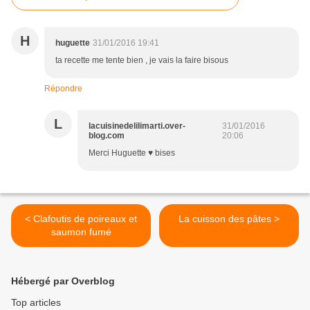
H
huguette
31/01/2016 19:41
ta recette me tente bien , je vais la faire bisous
Répondre
L
lacuisinedelilimarti.over-
31/01/2016
blog.com
20:06
Merci Huguette ♥ bises
< Clafoutis de poireaux et
La cuisson des pâtes >
saumon fumé
Hébergé par Overblog
Top articles