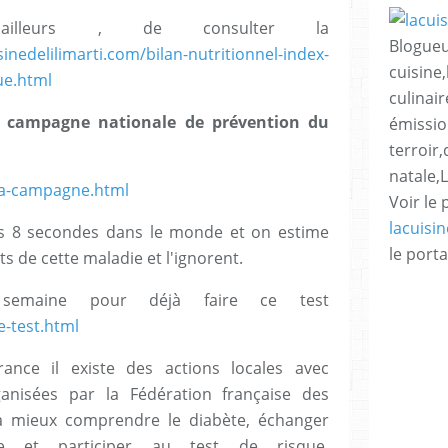
ailleurs , de consulter la
Blogueu
sinedelilimarti.com/bilan-nutritionnel-index-
cuisine,
ue.html
culinair
a campagne nationale de prévention du
émissio
terroir
natale,
/la-campagne.html
Voir le 
lacuisi
es 8 secondes dans le monde et on estime
le porta
ts de cette maladie et l'ignorent.
 semaine pour déjà faire ce test
e-test.html
ance il existe des actions locales avec
anisées par la Fédération française des
à mieux comprendre le diabète, échanger
 et participer au test de risque.