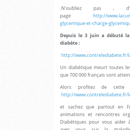
.N'oubliez pas , d'
page
http://www.lacui
glycemique-et-charge-glycemiq
Depuis le 3 juin a débuté l
diabète :
http://www.contrelediabete.fr
Un diabétique meurt toutes l
que 700 000 français sont attein
Alors profitez de cette
http://www.contrelediabete.fr/l
et sachez que partout en Fr
animations et rencontres org
Diabétiques pour vous aider 
avec vous sur la maladie