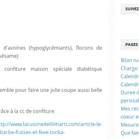
SUIVE
PAGES
 d'avoines (hypoglycémiants), flocons de
 sésame)
Bilan n
Charge
 confiture maison spéciale diabétique
Calendr
Calendr
semble pour faire une jolie coupe aussi belle
Duree d
perissa
Mes rec
âce à la cc de confiture
coeur e
ttp://www.lacuisinedelilimarti.com/article-le-
Mesures
barbe-fraises-et-feve-tonka-
Que fai