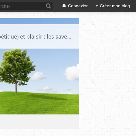
Connexion
+
Créer mon blog
Voici une sélection de certaines de mes recettes "gourmandise sante (spécial diabétique) et plaisir : les saveurs simples retrouvées, plaisir des yeux.