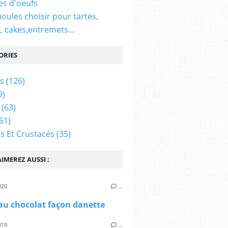
es d'oeufs
oules choisir pour tartes,
, cakes,entremets...
ORIES
s
(126)
9)
(63)
61)
s Et Crustacés
(35)
IMEREZ AUSSI :
020
…
au chocolat façon danette
019
…