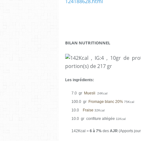
124188628.html
BILAN NUTRITIONNEL
Les ingrédients:
7.0 gr
Muesli
24Kcal
100.0 gr
Fromage blanc 20%
75Kcal
10.0
Fraise
32Kcal
10.0 gr confiture allégée
11Kcal
142Kcal =
6 à 7%
des
AJR
(Apports jou