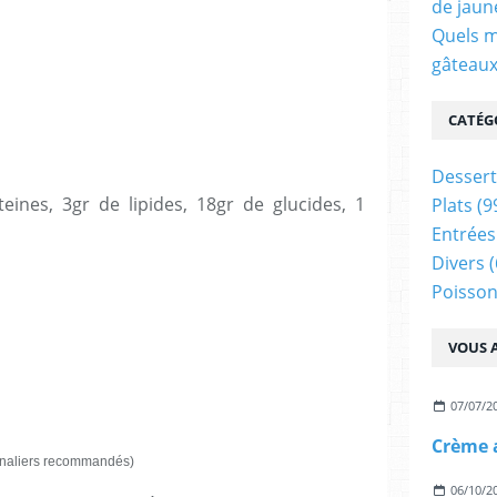
de jaun
Quels m
gâteaux
CATÉG
Dessert
Plats
(9
Entrées
Divers
(
Poisson
VOUS A
07/07/2
Crème 
rnaliers recommandés)
06/10/2