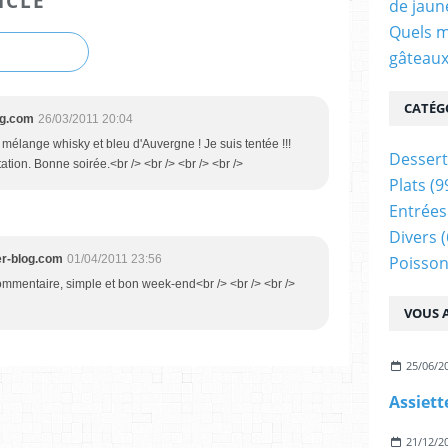
ICLE
de jaun
Quels m
gâteaux
CATÉG
og.com
26/03/2011 20:04
e mélange whisky et bleu d'Auvergne ! Je suis tentée !!!
Dessert
tion. Bonne soirée.<br /> <br /> <br /> <br />
Plats
(9
Entrées
Divers
(
Poisson
ver-blog.com
01/04/2011 23:56
commentaire, simple et bon week-end<br /> <br /> <br />
VOUS A
25/06/2
Assiett
21/12/2