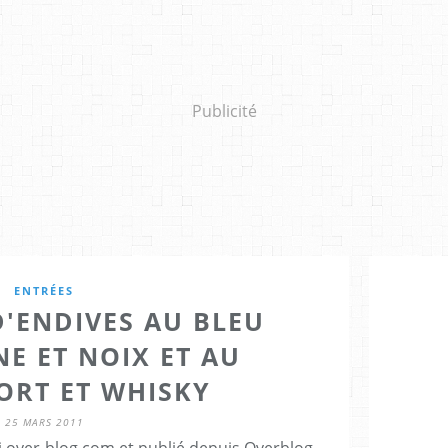
Publicité
ENTRÉES
'ENDIVES AU BLEU
E ET NOIX ET AU
ORT ET WHISKY
25 MARS 2011
ti.over-blog.com et publié depuis Overblog