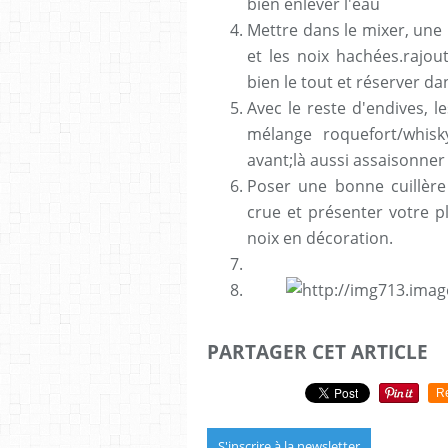
bien enlever l'eau
Mettre dans le mixer, une 
et les noix hachées.rajou
bien le tout et réserver da
Avec le reste d'endives, l
mélange roquefort/whis
avant;là aussi assaisonner
Poser une bonne cuillère
crue et présenter votre p
noix en décoration.
PARTAGER CET ARTICLE
R
S'inscrire à la newsletter