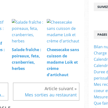
SUIVE
PAGES
f
Bilan n
s :
Salade fraîche :
Cheesecake sans
Charge
poireaux, feta,
cuisson de
Calendr
cranberries,
madame Loik et
Calendr
herbes
crème
Duree d
d'artichaut
perissa
Mes rec
coeur e
Crumble aux spéculoos et aux pommes
Mes sorties au restaurant
Mesures
Que fai