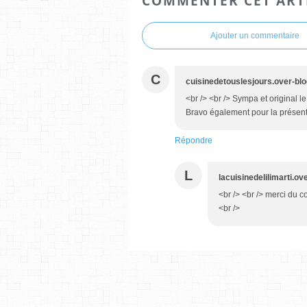
COMMENTER CET ART
Ajouter un commentaire
C
cuisinedetouslesjours.over-bl
<br /> <br /> Sympa et original l
Bravo également pour la présenta
Répondre
L
lacuisinedelilimarti.o
<br /> <br /> merci du 
<br />