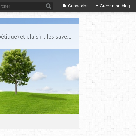
Connexion
+
Créer mon blog
Voici une sélection de certaines de mes recettes "gourmandise sante (spécial diabétique) et plaisir : les saveurs simples retrouvées, plaisir des yeux.