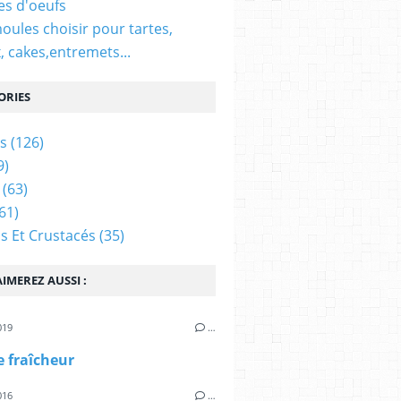
es d'oeufs
oules choisir pour tartes,
, cakes,entremets...
ORIES
s
(126)
9)
(63)
61)
s Et Crustacés
(35)
IMEREZ AUSSI :
019
…
e fraîcheur
016
…