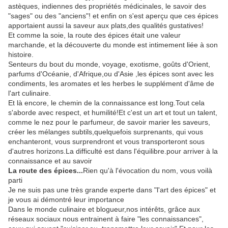
astèques, indiennes des propriétés médicinales, le savoir des
"sages" ou des "anciens"! et enfin on s'est aperçu que ces épices
apportaient aussi la saveur aux plats,des qualités gustatives!
Et comme la soie, la route des épices était une valeur
marchande, et la découverte du monde est intimement liée à son
histoire.
Senteurs du bout du monde, voyage, exotisme, goûts d'Orient,
parfums d'Océanie, d'Afrique,ou d'Asie ,les épices sont avec les
condiments, les aromates et les herbes le supplément d'âme de
l'art culinaire.
Et là encore, le chemin de la connaissance est long.Tout cela
s'aborde avec respect, et humilité!Et c'est un art et tout un talent,
comme le nez pour le parfumeur, de savoir marier les saveurs,
créer les mélanges subtils,quelquefois surprenants, qui vous
enchanteront, vous surprendront et vous transporteront sous
d'autres horizons.La difficulté est dans l'équilibre.pour arriver à la
connaissance et au savoir
La route des épices...
Rien qu'à l'évocation du nom, vous voilà
parti
Je ne suis pas une très grande experte dans "l'art des épices" et
je vous ai démontré leur importance
Dans le monde culinaire et blogueur,nos intérêts, grâce aux
réseaux sociaux nous entrainent à faire "les connaissances",