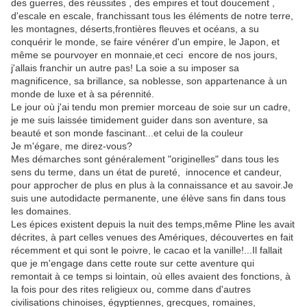
des guerres, des réussites , des empires et tout doucement ,
d'escale en escale, franchissant tous les éléments de notre terre,
les montagnes, déserts,frontières fleuves et océans, a su
conquérir le monde, se faire vénérer d'un empire, le Japon, et
même se pourvoyer en monnaie,et ceci encore de nos jours,
j'allais franchir un autre pas! La soie a su imposer sa
magnificence, sa brillance, sa noblesse, son appartenance à un
monde de luxe et à sa pérennité.
Le jour où j'ai tendu mon premier morceau de soie sur un cadre,
je me suis laissée timidement guider dans son aventure, sa
beauté et son monde fascinant...et celui de la couleur
Je m'égare, me direz-vous?
Mes démarches sont généralement "originelles" dans tous les
sens du terme, dans un état de pureté, innocence et candeur,
pour approcher de plus en plus à la connaissance et au savoir.Je
suis une autodidacte permanente, une élève sans fin dans tous
les domaines.
Les épices existent depuis la nuit des temps,même Pline les avait
décrites, à part celles venues des Amériques, découvertes en fait
récemment et qui sont le poivre, le cacao et la vanille!...Il fallait
que je m'engage dans cette route sur cette aventure qui
remontait à ce temps si lointain, où elles avaient des fonctions, à
la fois pour des rites religieux ou, comme dans d'autres
civilisations chinoises, égyptiennes, grecques, romaines,