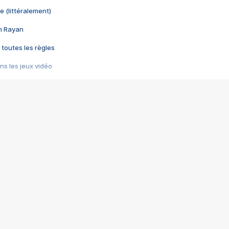
e (littéralement)
im Rayan
 toutes les règles
s les jeux vidéo
us choquant de Rockstar ? - Le scandale BULLY
e plus moche de Steam
du RÊVE tourne au CAUCHEMAR
pendant 8 heures
it… à tort
umiliés par un jeu vidéo
ire - Final Fantasy 8
ti un empire - Age of Empires