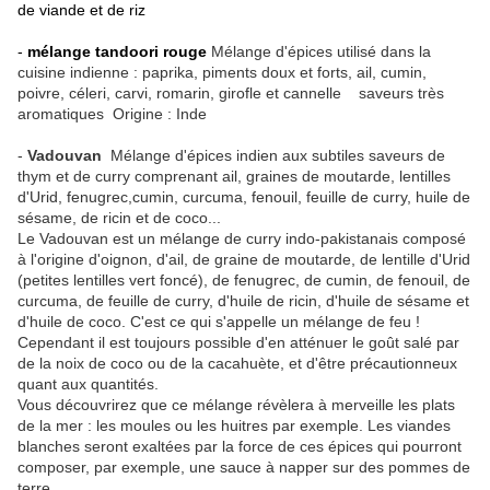
de viande et de riz
-
mélange tandoori rouge
Mélange d'épices utilisé dans la
cuisine indienne : paprika, piments doux et forts, ail, cumin,
poivre, céleri, carvi, romarin, girofle et cannelle saveurs très
aromatiques Origine : Inde
-
Vadouvan
Mélange d'épices indien aux subtiles saveurs de
thym et de curry comprenant ail, graines de moutarde, lentilles
d'Urid, fenugrec,cumin, curcuma, fenouil, feuille de curry, huile de
sésame, de ricin et de coco...
Le Vadouvan est un mélange de curry indo-pakistanais composé
à l'origine d'oignon, d'ail, de graine de moutarde, de lentille d'Urid
(petites lentilles vert foncé), de fenugrec, de cumin, de fenouil, de
curcuma, de feuille de curry, d'huile de ricin, d'huile de sésame et
d'huile de coco. C'est ce qui s'appelle un mélange de feu !
Cependant il est toujours possible d'en atténuer le goût salé par
de la noix de coco ou de la cacahuète, et d'être précautionneux
quant aux quantités.
Vous découvrirez que ce mélange révèlera à merveille les plats
de la mer : les moules ou les huitres par exemple. Les viandes
blanches seront exaltées par la force de ces épices qui pourront
composer, par exemple, une sauce à napper sur des pommes de
terre