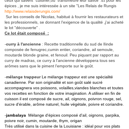
ceux qui savent "cuisiner,ou transmettre leur savoir".Et pour les
épices , je me suis intéressée à un site "Les Relais de Rungis
http://www.relaisderungis.com/
Sur les conseils de Nicolas, habitué à fournir les restaurateurs et
les professionnels, se donnant l'exigence de la qualité ,j'ai acheté
le lot "découverte" .
Ce lot était composé :
-
curry à l'ancienne
: Recette traditionnelle du sud de lIinde
composée de fenugrec,cumin entier, coriandre, ail semoule,
moutarde blonde graine, et fenouil. Peu piquant par rapport au
curry de madras, ce curry à l'ancienne développera tous ses
arômes sans que le piment l'emporte sur le goût.
-
mélange trappeur
Le mélange trappeur est une spécialité
canadienne. Par son originalité et son goût salé sucré
accompagnera vos poissons, volailles,viandes blanches et toutes
vos recettes en fonction de votre imagination. A utiliser en fin de
cuisson il est composé de sucre, ail, oignons, poivron rouge, sel,
sucre d'érable, arôme naturel, huile végétale, poivre et coriandre.
-
jambalaya
Mélange d'épices composé d'ail, oignons, parpika,
poivre noir, cumin, moutarde, thym, origan
Très utilisé dans la cuisine de la Louisiane : idéal pour vos plats