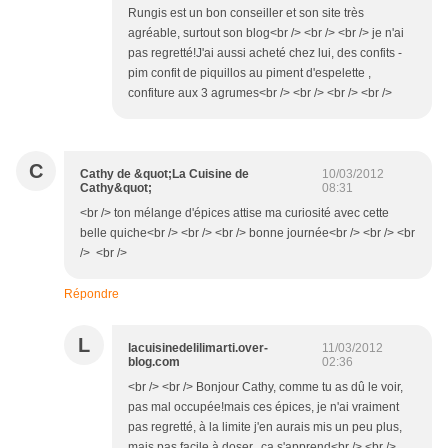
Rungis est un bon conseiller et son site très
agréable, surtout son blog<br /> <br /> <br /> je n'ai
pas regretté!J'ai aussi acheté chez lui, des confits -
pim confit de piquillos au piment d'espelette ,
confiture aux 3 agrumes<br /> <br /> <br /> <br />
C
Cathy de &quot;La Cuisine de
10/03/2012
Cathy&quot;
08:31
<br /> ton mélange d'épices attise ma curiosité avec cette
belle quiche<br /> <br /> <br /> bonne journée<br /> <br /> <br
/> <br />
Répondre
L
lacuisinedelilimarti.over-
11/03/2012
blog.com
02:36
<br /> <br /> Bonjour Cathy, comme tu as dû le voir,
pas mal occupée!mais ces épices, je n'ai vraiment
pas regretté, à la limite j'en aurais mis un peu plus,
mais pas facile à doser...ça s'apprend<br /> <br />