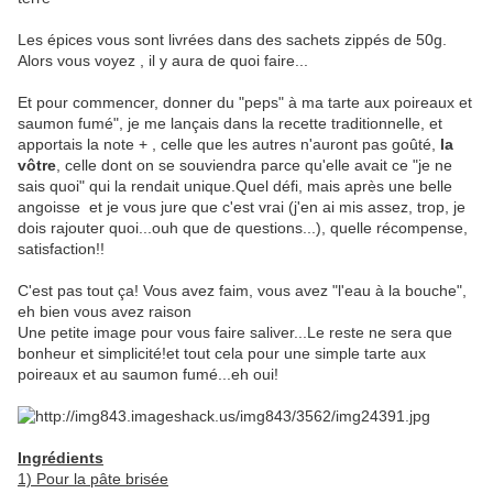
Les épices vous sont livrées dans des sachets zippés de 50g.
Alors vous voyez , il y aura de quoi faire...
Et pour commencer, donner du "peps" à ma tarte aux poireaux et
saumon fumé", je me lançais dans la recette traditionnelle, et
apportais la note + , celle que les autres n'auront pas goûté,
la
vôtre
, celle dont on se souviendra parce qu'elle avait ce "je ne
sais quoi" qui la rendait unique.Quel défi, mais après une belle
angoisse et je vous jure que c'est vrai (j'en ai mis assez, trop, je
dois rajouter quoi...ouh que de questions...), quelle récompense,
satisfaction!!
C'est pas tout ça! Vous avez faim, vous avez "l'eau à la bouche",
eh bien vous avez raison
Une petite image pour vous faire saliver...Le reste ne sera que
bonheur et simplicité!et tout cela pour une simple tarte aux
poireaux et au saumon fumé...eh oui!
Ingrédients
1) Pour la pâte brisée