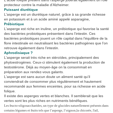
L'acide folique présent dans l'asperge jouerait également un rôle
protecteur contre la maladie d'Alzheimer.
Puissant diurétique
L'asperge est un diurétique naturel, grâce à sa grande richesse
en potassium et à un acide aminé appelé asparagine,
Prébiotique
L'asperge est riche en inuline, un prébiotique qui favorise la santé
des bactéries probiotiques présentent dans l'intestin. Ces
bactéries probiotiques jouent un rôle capital dans l'équilibre de la
flore intestinale en neutralisant les bactéries pathogènes que l'on
retrouve également dans l'intestin.
Aphrodisiaque ?
L'asperge serait très riche en stéroïdes, principalement des
phytoestrogènes. Ceux-ci stimulent également la production de
testostérone. Déjà au moyen-âge on la consommait en
préparation aux rendez-vous galants.
L'asperge est sans aucun doute un aliment santé qu'il
conviendrait de consommer plus régulièrement et hautement
recommandé aux femmes enceintes, pour sa richesse en acide
folique.
Il existe des asperges vertes et blanches. Il semblerait que les
vertes sont les plus riches en nutriments bénéfiques.
Les fructo-oligosaccharides, un type de glucides naturellement présents dans
certains légumes et fruits tels que l’asperge, l’oignon,la chicorée, l'ail,