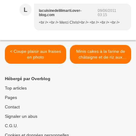
L
lacuisinedelilimarti.over-
09/06/2011
blog.com
03:15
<br /> <br /> Merci Chris!<br /> <br /> <br /> <br />
< Coupe plaisir aux fraises
Minis cakes à la farine de
en photo
châtaigne et de riz aux
fanes de radis, coriandre,
allumettes de jambon,
noisettes, et bleu
Hébergé par Overblog
d'Auvergne >
Top articles
Pages
Contact
Signaler un abus
C.G.U.
Cookies et données personnelles