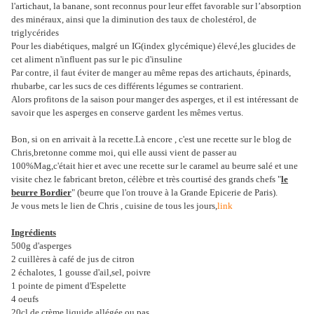
l'artichaut, la banane, sont reconnus pour leur effet favorable sur l’absorption
des minéraux, ainsi que la diminution des taux de cholestérol, de
triglycérides
Pour les diabétiques, malgré un IG(index glycémique) élevé,les glucides de
cet aliment n'influent pas sur le pic d'insuline
Par contre, il faut éviter de manger au même repas des artichauts, épinards,
rhubarbe, car les sucs de ces différents légumes se contrarient.
Alors profitons de la saison pour manger des asperges, et il est intéressant de
savoir que les asperges en conserve gardent les mêmes vertus.
Bon, si on en arrivait à la recette.Là encore , c'est une recette sur le blog de
Chris,bretonne comme moi, qui elle aussi vient de passer au
100%Mag,c'était hier et avec une recette sur le caramel au beurre salé et une
visite chez le fabricant breton, célèbre et très courtisé des grands chefs "
le
beurre Bordier
" (beurre que l'on trouve à la Grande Epicerie de Paris).
Je vous mets le lien de Chris , cuisine de tous les jours,
link
Ingrédients
500g d'asperges
2 cuillères à café de jus de citron
2 échalotes, 1 gousse d'ail,sel, poivre
1 pointe de piment d'Espelette
4 oeufs
20cl de crème liquide allégée ou pas