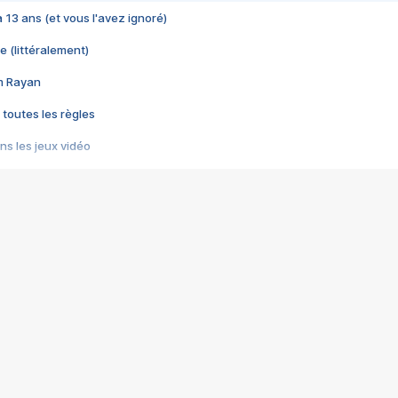
 a 13 ans (et vous l'avez ignoré)
e (littéralement)
im Rayan
 toutes les règles
s les jeux vidéo
us choquant de Rockstar ? - Le scandale BULLY
e plus moche de Steam
du RÊVE tourne au CAUCHEMAR
pendant 8 heures
it… à tort
umiliés par un jeu vidéo
ire - Final Fantasy 8