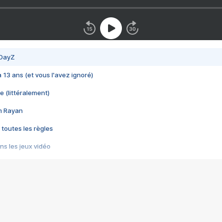
 DayZ
 a 13 ans (et vous l'avez ignoré)
e (littéralement)
im Rayan
 toutes les règles
s les jeux vidéo
us choquant de Rockstar ? - Le scandale BULLY
e plus moche de Steam
du RÊVE tourne au CAUCHEMAR
pendant 8 heures