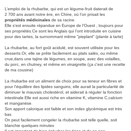
L’emploi de la rhubarbe, qui est un légume-fruit daterait de
2 700 ans avant notre ère, en Chine, où l’on prisait les
propriétés médicinales
de sa racine.
Elle s'est ensuite répandue en Europe de l'Ouest , toujours pour
ses propriétés.Ce sont les Anglais qui l'ont introduite en cuisine
pour des tartes, la surnommant même "pieplant" (plante à tarte)
La rhubarbe, au fort goût acidulé, est souvent utilisée pour les
desserts.Or, elle se prête facilement au plats salés, ou même
crue,dans une tajine de légumes, en soupe, avec des volailles,
du porc, en chutney, et même en vinaigrette (ça c'est une recette
de ma cousine)
La rhubarbe est un aliment de choix pour sa teneur en fibres et
pour l'équilibre des lipides sanguins; elle aurait la particularité de
diminuer le mauvais cholestérol, et aiderait à réguler la fonction
intestinale.Elle est aussi riche en vitamine K, vitamine C,calcium
et manganèse.
Son apport calorique est faible et son index glycémique est très
bas
On peut facilement congeler la rhubarbe soit telle quelle, soit
blanchie quelques minutes