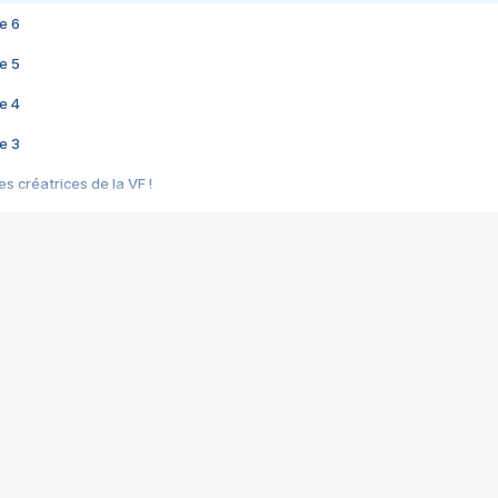
e 6
e 5
e 4
e 3
s créatrices de la VF !
e 2
e 1
e Mektoub My Love arrive enfin ! Rencontre avec Shaïn Boumedine et Sal
i : après Toni en famille
elle réalise le bouleversant Dites lui que je l'aime
ais ! Rencontre autour de Vie privée de Rebecca Zlotowski
 de Marguerite, Grave... Rencontre avec Ella Rumpf