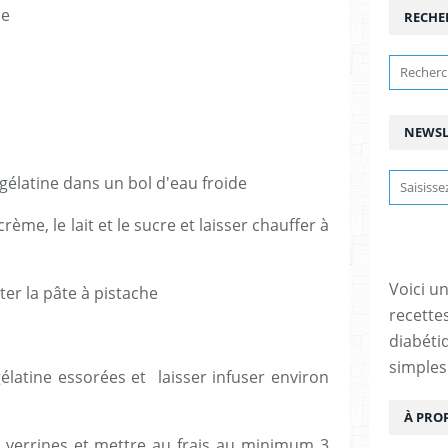
le
RECHE
NEWSL
 gélatine dans un bol d'eau froide
ème, le lait et le sucre et laisser chauffer à
Voici u
ter la pâte à pistache
recette
diabétiq
simples
gélatine essorées et laisser infuser environ
À PRO
 verrines et mettre au frais au minimum 3