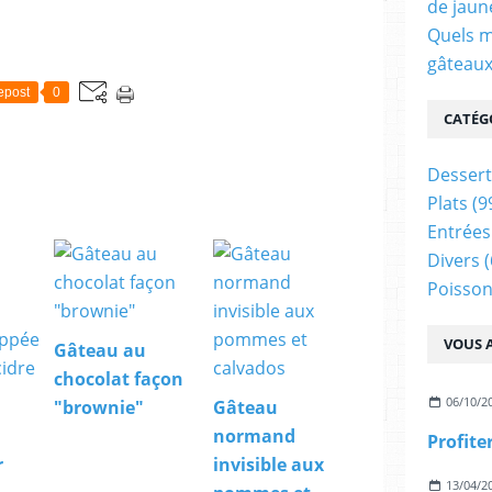
de jaun
Quels m
gâteaux
epost
0
CATÉG
Dessert
Plats
(9
Entrées
Divers
(
Poisson
VOUS A
Gâteau au
chocolat façon
06/10/2
"brownie"
Gâteau
normand
Profite
r
invisible aux
13/04/2