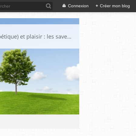
Connexion
+
Créer mon blog
Voici une sélection de certaines de mes recettes "gourmandise sante (spécial diabétique) et plaisir : les saveurs simples retrouvées, plaisir des yeux.