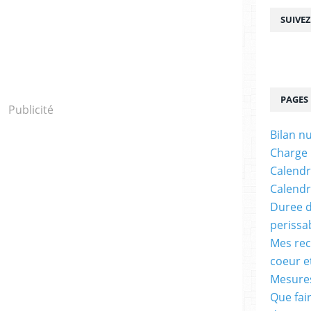
SUIVE
PAGES
Publicité
Bilan n
Charge
Calendr
Calendr
Duree d
perissa
Mes rec
coeur e
Mesures
Que fai