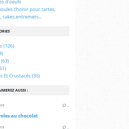
es d'oeufs
oules choisir pour tartes,
, cakes,entremets...
ORIES
s
(126)
9)
(63)
61)
s Et Crustacés
(35)
IMEREZ AUSSI :
019
…
roles au chocolat
019
…