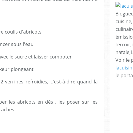
Blogueu
cuisine,
culinair
e coulis d'abricots
émissio
incer sous l'eau
terroir
natale,
vec le sucre et laisser compoter
Voir le 
lacuisi
ixeur plongeant
le porta
2 verrines refroidies, c'est-à-dire quand la
per les abricots en dés , les poser sur les
staches