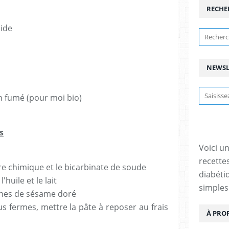
RECHE
uide
NEWSL
 fumé (pour moi bio)
s
Voici u
recette
ure chimique et le bicarbinate de soude
diabétiq
'huile et le lait
simples
ines de sésame doré
s fermes, mettre la pâte à reposer au frais
À PRO