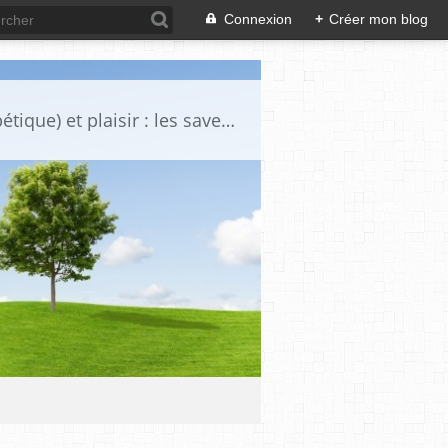
Connexion
+
Créer mon blog
Voici une sélection de certaines de mes recettes "gourmandise sante (spécial diabétique) et plaisir : les saveurs simples retrouvées, plaisir des yeux.