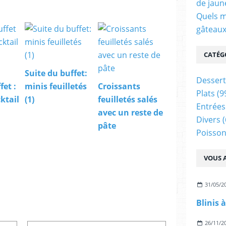
de jaun
Quels m
gâteaux
CATÉG
Suite du buffet:
Dessert
fet :
minis feuilletés
Croissants
Plats
(9
ktail
(1)
feuilletés salés
Entrées
avec un reste de
Divers
(
pâte
Poisson
VOUS A
31/05/2
26/11/2