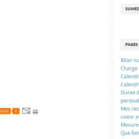
SUIVE
PAGES
Bilan n
Charge
Calendr
Calendr
Duree d
perissa
Mes rec
epost
0
coeur e
Mesures
Que fai