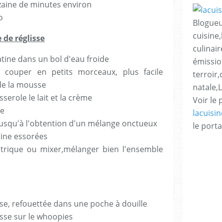
zaine de minutes environ
o
Blogueu
cuisine,
 de réglisse
culinair
latine dans un bol d'eau froide
émissio
t couper en petits morceaux, plus facile
terroir
 de la mousse
natale,
serole le lait et la crème
Voir le 
se
lacuisi
n jusqu'à l'obtention d'un mélange onctueux
le porta
atine essorées
ctrique ou mixer,mélanger bien l'ensemble
se, refouettée dans une poche à douille
usse sur le whoopies