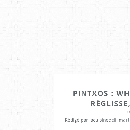
PINTXOS : W
RÉGLISS
1
Rédigé par lacuisinedelilimar