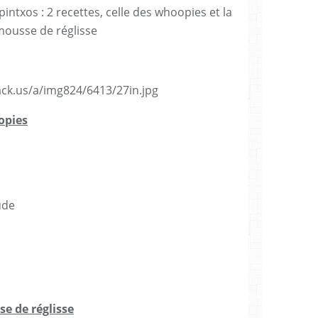
ntxos : 2 recettes, celle des whoopies et la
ousse de réglisse
opies
ude
e de réglisse