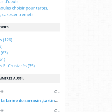
es d'oeufs
oules choisir pour tartes,
, cakes,entremets...
ORIES
s
(126)
9)
(63)
61)
s Et Crustacés
(35)
IMEREZ AUSSI :
018
…
Blinis à la farine de sarrasin ,tartinade au fromage de chèvre et carpaccio de radis
016
…