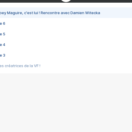
bey Maguire, c'est lui ! Rencontre avec Damien Witecka
e 6
e 5
e 4
e 3
s créatrices de la VF !
e 2
e 1
e Mektoub My Love arrive enfin ! Rencontre avec Shaïn Boumedine et Sal
i : après Toni en famille
elle réalise le bouleversant Dites lui que je l'aime
ais ! Rencontre autour de Vie privée de Rebecca Zlotowski