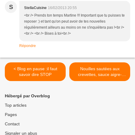
S
StellaCuisine
16/02/2013 20:55
<br /> Prends ton temps Martine !!! Important que tu puisses te
reposer :) et tant qu'on peut avoir de tes nouvelles
régulièrement ailleurs au moins on ne s'inquiétera pas !<br />
<br /> <br /> Bises à toi<br />
Répondre
< Blog en pause :il faut
Nouilles sautées aux
savoir dire STOP
crevettes, sauce aigre-
douce et chop-suey maison
>
Hébergé par Overblog
Top articles
Pages
Contact
Signaler un abus