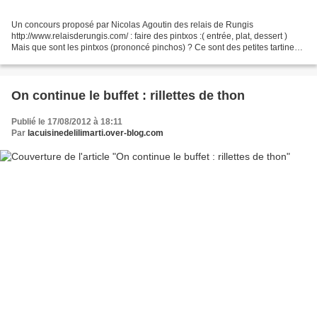
Un concours proposé par Nicolas Agoutin des relais de Rungis
http://www.relaisderungis.com/ : faire des pintxos :( entrée, plat, dessert )
Mais que sont les pintxos (prononcé pinchos) ? Ce sont des petites tartines
de pain sur lequel on pose une portion...
On continue le buffet : rillettes de thon
Publié le 17/08/2012 à 18:11
Par
lacuisinedelilimarti.over-blog.com