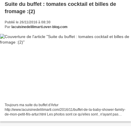
Suite du buffet : tomates cocktail et billes de
fromage :(2)
Publié le 26/11/2016 à 08:30
Par
lacuisinedelilimarti.over-blog.com
Toujours ma suite du buffet d'Artur
http://www.lacuisinedelilimarti.com/2016/11/buffet-de-la-baby-shower-family-
de-mon-petit-fils-artur.html Les photos sont ce qu'elles sont , n'ayant pas
personnellement pris le temps d'en faire 😊 Ingrédients pour 6 tomates...