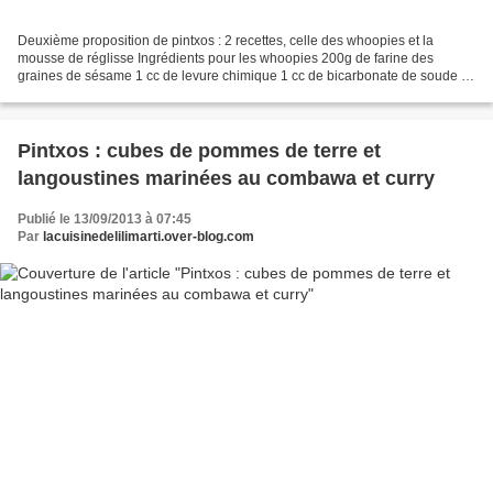
Deuxième proposition de pintxos : 2 recettes, celle des whoopies et la
mousse de réglisse Ingrédients pour les whoopies 200g de farine des
graines de sésame 1 cc de levure chimique 1 cc de bicarbonate de soude 1
bel oeuf ou 2 petits 15cl de lait 5cl d'huile...
Pintxos : cubes de pommes de terre et
langoustines marinées au combawa et curry
Publié le 13/09/2013 à 07:45
Par
lacuisinedelilimarti.over-blog.com