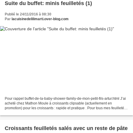
Suite du buffet: minis feuilletés (1)
Publié le 24/11/2016 à 08:30
Par
lacuisinedelilimarti.over-blog.com
Pour rappel buffet-de-la-baby-shower-family-de-mon-petit-fils-artur.html J’ai
acheté chez Mathon Moule à croissants clipsable (actuellement en
promotion) pour les croissants : rapide et pratique . Pour tous mes feuilletés
j’ai préparé un bol avec 2 jaunes...
Croissants feuilletés salés avec un reste de pâte