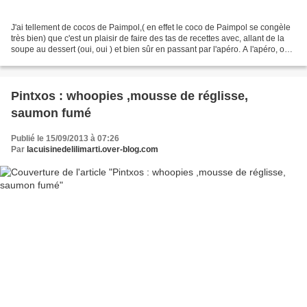
J'ai tellement de cocos de Paimpol,( en effet le coco de Paimpol se congèle
très bien) que c'est un plaisir de faire des tas de recettes avec, allant de la
soupe au dessert (oui, oui ) et bien sûr en passant par l'apéro. A l'apéro, on
reste #breizh et...
Pintxos : whoopies ,mousse de réglisse,
saumon fumé
Publié le 15/09/2013 à 07:26
Par
lacuisinedelilimarti.over-blog.com