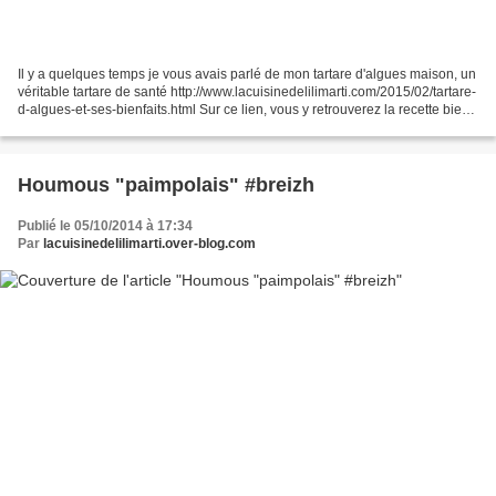
Il y a quelques temps je vous avais parlé de mon tartare d'algues maison, un
véritable tartare de santé http://www.lacuisinedelilimarti.com/2015/02/tartare-
d-algues-et-ses-bienfaits.html Sur ce lien, vous y retrouverez la recette bien
sûr, ses bienfaits,...
Houmous "paimpolais" #breizh
Publié le 05/10/2014 à 17:34
Par
lacuisinedelilimarti.over-blog.com