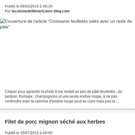
Publié le 08/02/2016 à 08:30
Par
lacuisinedelilimarti.over-blog.com
Cliquer pour agrandir la photo Il me restait un peu de pâte feuilletée , du
jambon, fromage , champignons et une seule endive rouge, à ne pas
confondre avec la carmine (l'endive rouge peut se cuire mais pas la
carmine) ...juste ce qu'il faut pour une...
Filet de porc mignon séché aux herbes
Publié le 30/07/2015 à 08:00