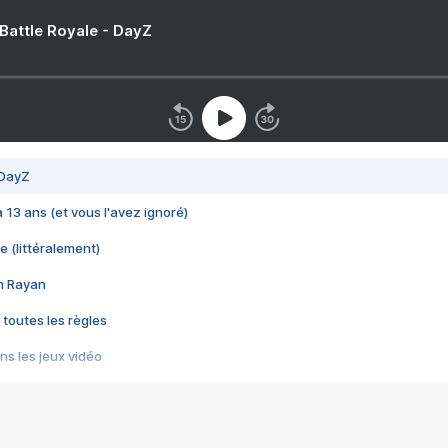
 Battle Royale - DayZ
 DayZ
 a 13 ans (et vous l'avez ignoré)
e (littéralement)
im Rayan
 toutes les règles
s les jeux vidéo
us choquant de Rockstar ? - Le scandale BULLY
e plus moche de Steam