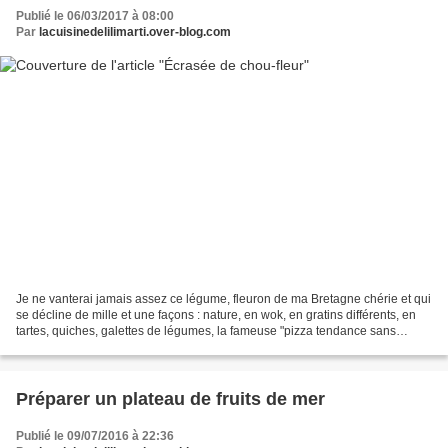
Publié le 06/03/2017 à 08:00
Par
lacuisinedelilimarti.over-blog.com
Je ne vanterai jamais assez ce légume, fleuron de ma Bretagne chérie et qui
se décline de mille et une façons : nature, en wok, en gratins différents, en
tartes, quiches, galettes de légumes, la fameuse "pizza tendance sans
gluten"...en salade, en terrine,...
Préparer un plateau de fruits de mer
Publié le 09/07/2016 à 22:36