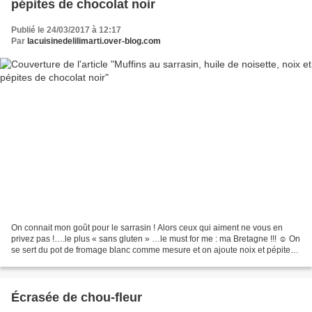
pépites de chocolat noir
Publié le 24/03/2017 à 12:17
Par
lacuisinedelilimarti.over-blog.com
On connait mon goût pour le sarrasin ! Alors ceux qui aiment ne vous en
privez pas !….le plus « sans gluten » …le must for me : ma Bretagne !!! ☺ On
se sert du pot de fromage blanc comme mesure et on ajoute noix et pépites
de chocolat ….que des saveurs...
Écrasée de chou-fleur