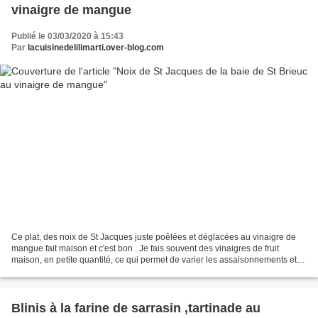
vinaigre de mangue
Publié le 03/03/2020 à 15:43
Par
lacuisinedelilimarti.over-blog.com
Ce plat, des noix de St Jacques juste poêlées et déglacées au vinaigre de
mangue fait maison et c'est bon . Je fais souvent des vinaigres de fruit
maison, en petite quantité, ce qui permet de varier les assaisonnements et
que l’on peut adapter à différents...
Blinis à la farine de sarrasin ,tartinade au