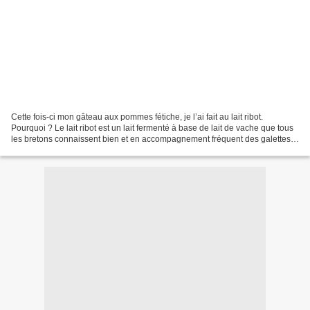
Cette fois-ci mon gâteau aux pommes fétiche, je l’ai fait au lait ribot.
Pourquoi ? Le lait ribot est un lait fermenté à base de lait de vache que tous
les bretons connaissent bien et en accompagnement fréquent des galettes
de sarrasin ou de blé noir....