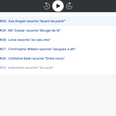
#30 : Eve Angeli raconte "Avant de partir"
#29 : MC Solaar raconte "Bouge de là"
28 : Lorie raconte "Je vais vite"
#27 : Christophe Willem raconte "Jacques a dit"
#26 : Chimène Badi raconte "Entre nous"
#25 : Indochine raconte "3e sexe"
#24 : Zaho raconte "C'est chelou"
#23 : Patrick Bruel raconte "Au café des délices"
#22 : Kyo raconte "Le chemin"
#21 : Nolwenn Leroy raconte "Cassé"
#20 : Patrick Hernandez raconte "Born to be alive"