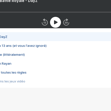
 Battle Royale - DayZ
 DayZ
 a 13 ans (et vous l'avez ignoré)
e (littéralement)
im Rayan
 toutes les règles
s les jeux vidéo
us choquant de Rockstar ? - Le scandale BULLY
e plus moche de Steam
du RÊVE tourne au CAUCHEMAR