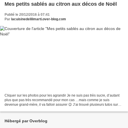
Mes petits sablés au citron aux décos de Noël
Publié le 20/12/2016 à 07:41
Par
lacuisinedelilimarti.over-blog.com
Cliquer sur les photos pour les agrandir Je ne suis pas très sucre, d’autant
plus que pas très recommandé pour mon cas …mais comme je suis
devenue grand-mère, il va falloir assurer 😉 J’ai trouvé plusieurs tutos sur
You Tube et c’est celui de Roxane, ancienne...
Hébergé par Overblog