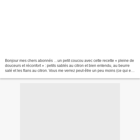
Bonjour mes chers abonnés …un petit coucou avec cette recette « pleine de
douceurs et réconfort » : petits sablés au citron et bien entendu, au beurre
salé et les flans au citron. Vous me verrez peut-être un peu moins (ce qui est
déjà le cas), car j’ai...