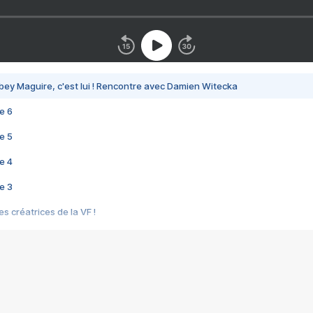
bey Maguire, c'est lui ! Rencontre avec Damien Witecka
e 6
e 5
e 4
e 3
s créatrices de la VF !
e 2
e 1
e Mektoub My Love arrive enfin ! Rencontre avec Shaïn Boumedine et Sal
i : après Toni en famille