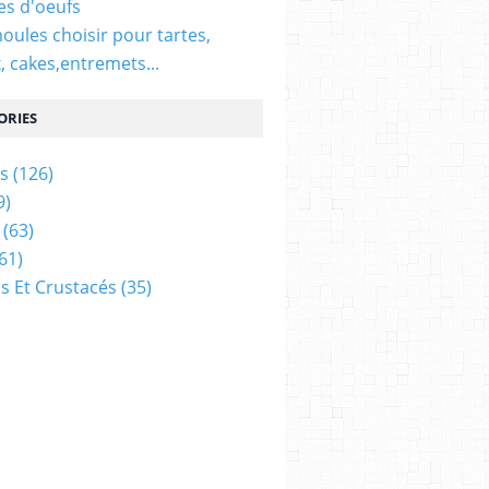
es d'oeufs
oules choisir pour tartes,
, cakes,entremets...
ORIES
s
(126)
9)
(63)
61)
s Et Crustacés
(35)