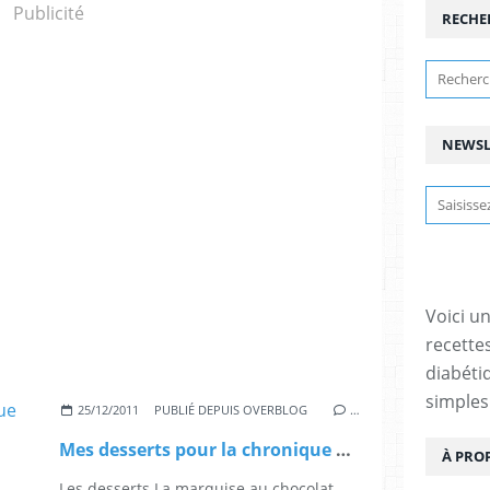
Publicité
RECHE
NEWSL
Voici u
recette
diabétiq
simples
25/12/2011
PUBLIÉ DEPUIS OVERBLOG
…
Mes desserts pour la chronique de Food Reporter
À PRO
Les desserts La marquise au chocolat