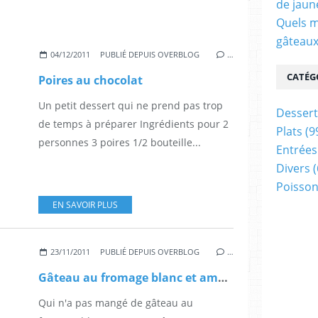
de jaun
Quels m
gâteaux
04/12/2011
PUBLIÉ DEPUIS OVERBLOG
…
CATÉG
Poires au chocolat
Un petit dessert qui ne prend pas trop
Dessert
de temps à préparer Ingrédients pour 2
Plats
(9
personnes 3 poires 1/2 bouteille...
Entrées
Divers
(
Poisson
EN SAVOIR PLUS
23/11/2011
PUBLIÉ DEPUIS OVERBLOG
…
Gâteau au fromage blanc et amandes
Qui n'a pas mangé de gâteau au