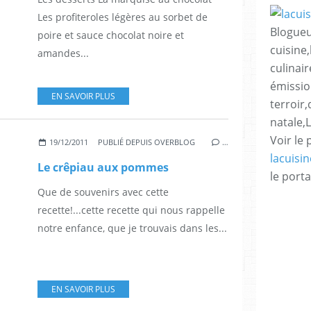
Les profiteroles légères au sorbet de
Blogueu
poire et sauce chocolat noire et
cuisine,
amandes...
culinair
émissio
EN SAVOIR PLUS
terroir
natale,
Voir le 
19/12/2011
PUBLIÉ DEPUIS OVERBLOG
…
lacuisi
Le crêpiau aux pommes
le porta
Que de souvenirs avec cette
recette!...cette recette qui nous rappelle
notre enfance, que je trouvais dans les...
EN SAVOIR PLUS