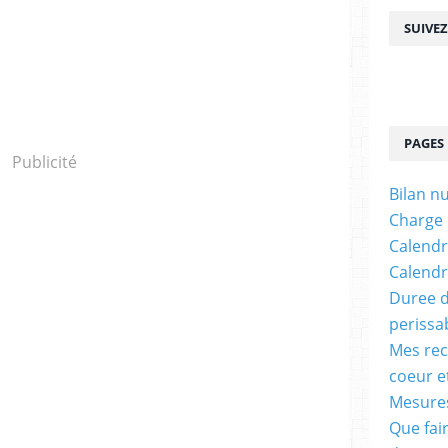
SUIVE
PAGES
Publicité
Bilan n
Charge
Calendr
Calendr
Duree d
perissa
Mes rec
coeur e
Mesures
Que fai