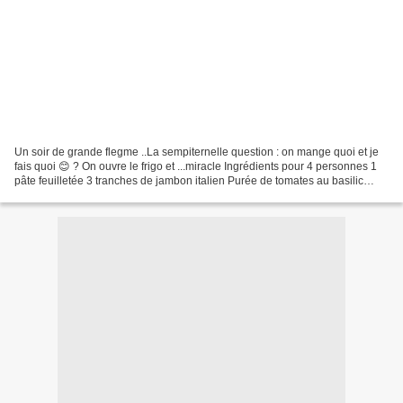
Un soir de grande flegme ..La sempiternelle question : on mange quoi et je
fais quoi 😊 ? On ouvre le frigo et ...miracle Ingrédients pour 4 personnes 1
pâte feuilletée 3 tranches de jambon italien Purée de tomates au basilic
maison ( conservée en pots...