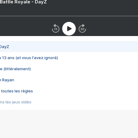
 Battle Royale - DayZ
 DayZ
 a 13 ans (et vous l'avez ignoré)
e (littéralement)
im Rayan
 toutes les règles
s les jeux vidéo
us choquant de Rockstar ? - Le scandale BULLY
e plus moche de Steam
du RÊVE tourne au CAUCHEMAR