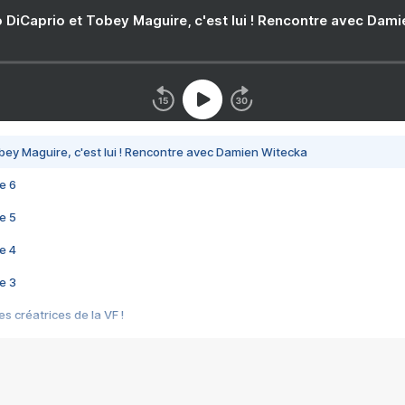
 DiCaprio et Tobey Maguire, c'est lui ! Rencontre avec Dam
bey Maguire, c'est lui ! Rencontre avec Damien Witecka
e 6
e 5
e 4
e 3
s créatrices de la VF !
e 2
e 1