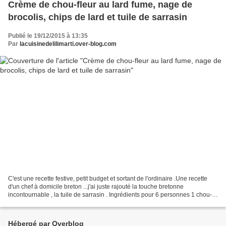
Crème de chou-fleur au lard fume, nage de
brocolis, chips de lard et tuile de sarrasin
Publié le 19/12/2015 à 13:35
Par
lacuisinedelilimarti.over-blog.com
C'est une recette festive, petit budget et sortant de l'ordinaire .Une recette
d'un chef à domicile breton ...j'ai juste rajouté la touche bretonne
incontournable , la tuile de sarrasin . Ingrédients pour 6 personnes 1 chou-
fleur 1 brocoli 5 gousses d'ail...
Hébergé par Overblog