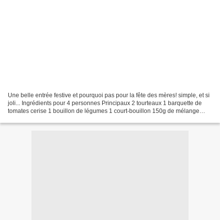
Une belle entrée festive et pourquoi pas pour la fête des mères! simple, et si
joli... Ingrédients pour 4 personnes Principaux 2 tourteaux 1 barquette de
tomates cerise 1 bouillon de légumes 1 court-bouillon 150g de mélange
céréales ( riz complet, lentilles)...