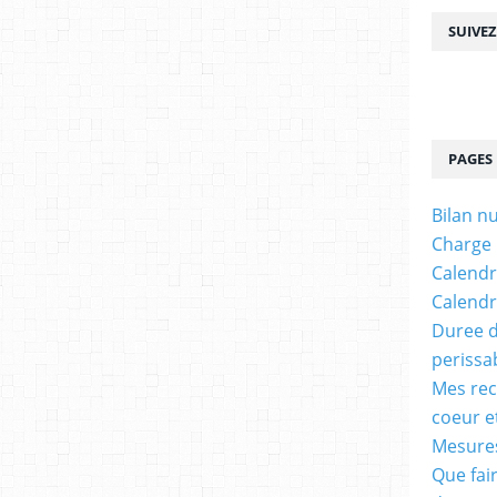
SUIVE
PAGES
Bilan n
Charge
Calendr
Calendr
Duree d
perissa
Mes rec
coeur e
Mesures
Que fai