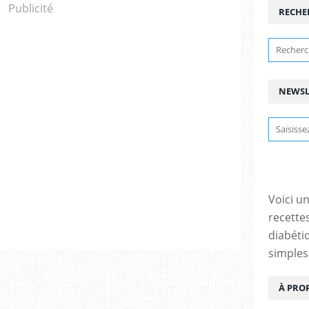
Publicité
RECHE
NEWSL
Voici u
recette
diabétiq
simples
À PRO