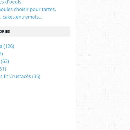
es d'oeufs
oules choisir pour tartes,
, cakes,entremets...
ORIES
s
(126)
9)
(63)
61)
s Et Crustacés
(35)