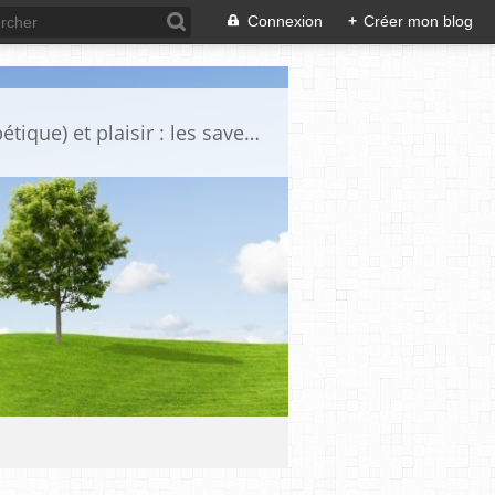
Connexion
+
Créer mon blog
Voici une sélection de certaines de mes recettes "gourmandise sante (spécial diabétique) et plaisir : les saveurs simples retrouvées, plaisir des yeux.