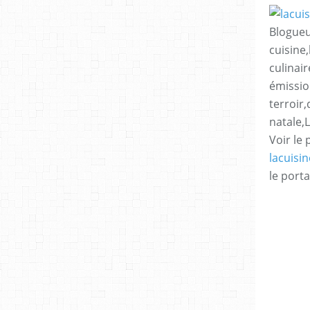
Blogueu
cuisine,
culinair
émissio
terroir
natale,
Voir le 
lacuisi
le porta