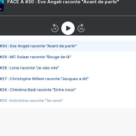
FACE A #30 : Eve Angeli raconte "Avant de partir"
#30 : Eve Angeli raconte "Avant de partir"
#29 : MC Solaar raconte "Bouge de là"
28 : Lorie raconte "Je vais vite"
#27 : Christophe Willem raconte "Jacques a dit"
#26 : Chimène Badi raconte "Entre nous"
#25 : Indochine raconte "3e sexe"
#24 : Zaho raconte "C'est chelou"
#23 : Patrick Bruel raconte "Au café des délices"
#22 : Kyo raconte "Le chemin"