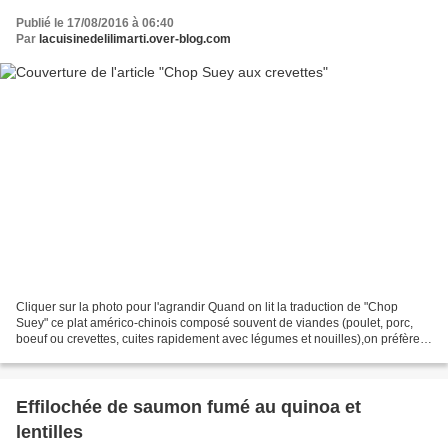
Publié le 17/08/2016 à 06:40
Par
lacuisinedelilimarti.over-blog.com
Cliquer sur la photo pour l'agrandir Quand on lit la traduction de "Chop
Suey" ce plat américo-chinois composé souvent de viandes (poulet, porc,
boeuf ou crevettes, cuites rapidement avec légumes et nouilles),on préfère
quand même la dénomination "Chop...
Effilochée de saumon fumé au quinoa et
lentilles