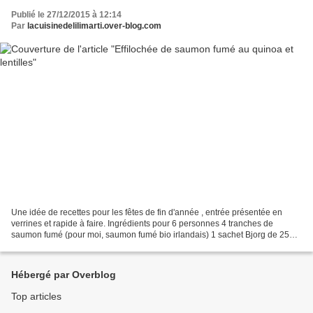
Publié le 27/12/2015 à 12:14
Par
lacuisinedelilimarti.over-blog.com
Une idée de recettes pour les fêtes de fin d'année , entrée présentée en
verrines et rapide à faire. Ingrédients pour 6 personnes 4 tranches de
saumon fumé (pour moi, saumon fumé bio irlandais) 1 sachet Bjorg de 250g
de quinoa/lentilles cuisiné 2 pamplemousses...
Hébergé par Overblog
Top articles