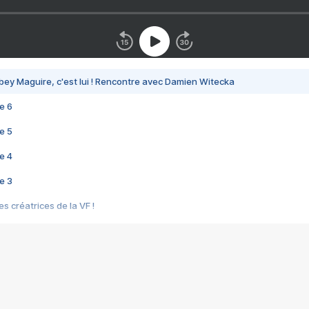
bey Maguire, c'est lui ! Rencontre avec Damien Witecka
e 6
e 5
e 4
e 3
s créatrices de la VF !
e 2
e 1
e Mektoub My Love arrive enfin ! Rencontre avec Shaïn Boumedine et Sal
i : après Toni en famille