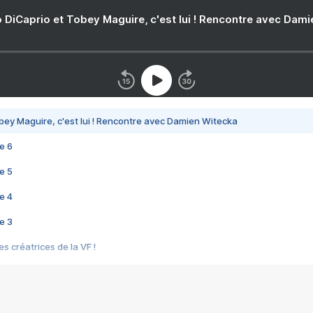
 DiCaprio et Tobey Maguire, c'est lui ! Rencontre avec Dam
bey Maguire, c'est lui ! Rencontre avec Damien Witecka
e 6
e 5
e 4
e 3
s créatrices de la VF !
e 2
e 1