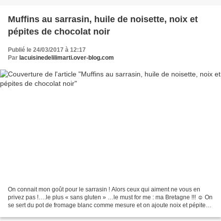
Muffins au sarrasin, huile de noisette, noix et
pépites de chocolat noir
Publié le 24/03/2017 à 12:17
Par
lacuisinedelilimarti.over-blog.com
On connait mon goût pour le sarrasin ! Alors ceux qui aiment ne vous en
privez pas !….le plus « sans gluten » …le must for me : ma Bretagne !!! ☺ On
se sert du pot de fromage blanc comme mesure et on ajoute noix et pépites
de chocolat ….que des saveurs...