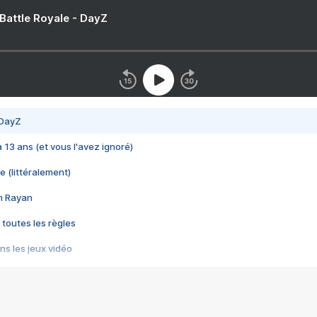
 Battle Royale - DayZ
 DayZ
 a 13 ans (et vous l'avez ignoré)
e (littéralement)
im Rayan
 toutes les règles
s les jeux vidéo
us choquant de Rockstar ? - Le scandale BULLY
e plus moche de Steam