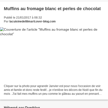
Muffins au fromage blanc et perles de chocolat
Publié le 21/01/2017 à 08:32
Par
lacuisinedelilimarti.over-blog.com
Cliquer sur la photo pour agrandir Janvier est pour nous l'occasion de voir
amis et famile et donc reste festif....je n'enlève les décors de Noël que fin du
mois . J'ai fait mes muffins un peu comme le gâteau au yaourt en prenant
comme doseur un petit...
Hébergé par Overblog