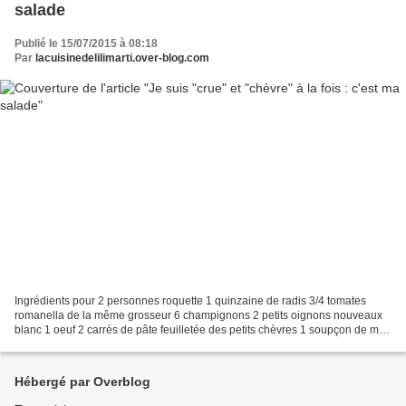
salade
Publié le 15/07/2015 à 08:18
Par
lacuisinedelilimarti.over-blog.com
Ingrédients pour 2 personnes roquette 1 quinzaine de radis 3/4 tomates
romanella de la même grosseur 6 champignons 2 petits oignons nouveaux
blanc 1 oeuf 2 carrés de pâte feuilletée des petits chèvres 1 soupçon de miel
graines de sésame et pavot 1 oeuf...
Hébergé par Overblog