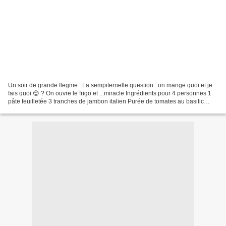
Un soir de grande flegme ..La sempiternelle question : on mange quoi et je
fais quoi 😊 ? On ouvre le frigo et ...miracle Ingrédients pour 4 personnes 1
pâte feuilletée 3 tranches de jambon italien Purée de tomates au basilic
maison ( conservée en pots...