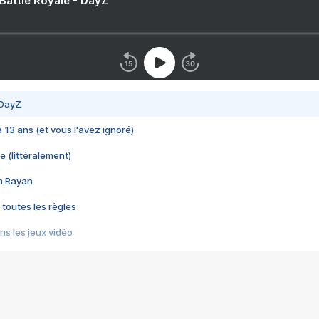
 Battle Royale - DayZ
 DayZ
 a 13 ans (et vous l'avez ignoré)
e (littéralement)
im Rayan
 toutes les règles
s les jeux vidéo
us choquant de Rockstar ? - Le scandale BULLY
e plus moche de Steam
du RÊVE tourne au CAUCHEMAR