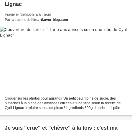
Lignac
Publié le 30/06/2016 à 10:40
Par
lacuisinedelilimarti.over-blog.com
Cliquer sur les photos pour agrandir Un petit peu moins de sucre, des
pistaches à la place des amandes effilées et une tarte selon la recette de
Cyril Lignac à refaire sans complexe ! Ingrédients 500g d’abricots 1 pâte
feuilletée 2 cs de miel d’acacia...
Je suis "crue" et "chèvre" à la fois : c'est ma