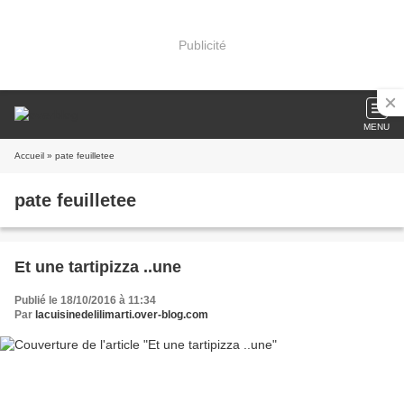
Publicité
MENU
Accueil
» pate feuilletee
pate feuilletee
Et une tartipizza ..une
Publié le 18/10/2016 à 11:34
Par
lacuisinedelilimarti.over-blog.com