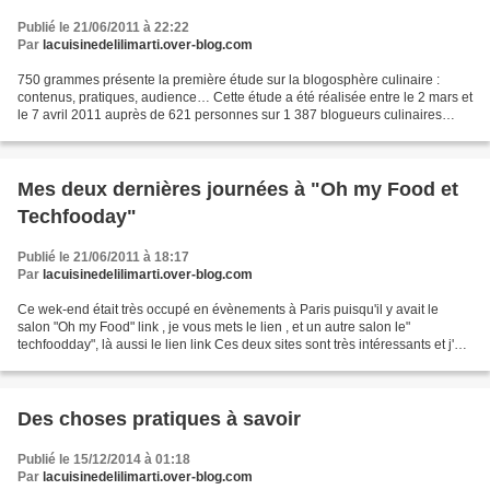
Publié le 21/06/2011 à 22:22
Par
lacuisinedelilimarti.over-blog.com
750 grammes présente la première étude sur la blogosphère culinaire :
contenus, pratiques, audience… Cette étude a été réalisée entre le 2 mars et
le 7 avril 2011 auprès de 621 personnes sur 1 387 blogueurs culinaires
francophones interrogés (dont 96%...
Mes deux dernières journées à "Oh my Food et
Techfooday"
Publié le 21/06/2011 à 18:17
Par
lacuisinedelilimarti.over-blog.com
Ce wek-end était très occupé en évènements à Paris puisqu'il y avait le
salon "Oh my Food" link , je vous mets le lien , et un autre salon le"
techfoodday", là aussi le lien link Ces deux sites sont très intéressants et j'y
ai participé en tant que Food...
Des choses pratiques à savoir
Publié le 15/12/2014 à 01:18
Par
lacuisinedelilimarti.over-blog.com