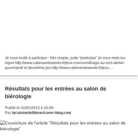
Je vous invite à participer : très simple, juste "participer' Je vous mets les
logos http://www.cakesandsweets.fr/jeux-concours/tirage-au-sort-atelier-
gourmand/ et deuxième jeu http://www.cakesandsweets.fr/jeux-
concours/tirage-au-sort-luminarc/k
Résultats pour les entrées au salon de
biérologie
Publié le 22/05/2014 à 16:06
Par
lacuisinedelilimarti.over-blog.com