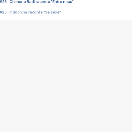
#26 : Chimène Badi raconte "Entre nous"
#25 : Indochine raconte "3e sexe"
#24 : Zaho raconte "C'est chelou"
#23 : Patrick Bruel raconte "Au café des délices"
#22 : Kyo raconte "Le chemin"
#21 : Nolwenn Leroy raconte "Cassé"
#20 : Patrick Hernandez raconte "Born to be alive"
#19 : Lorie raconte "Près de moi"
#18 : Michael Jones raconte "A nos actes manqués" (avec Jean-Jacque
#17 : Khaled raconte "Aïcha"
#16 : Corneille raconte "Parce qu'on vient de loin"
#15 : Indochine raconte "L'aventurier"
14 : Lorie raconte "Sur un air latino"