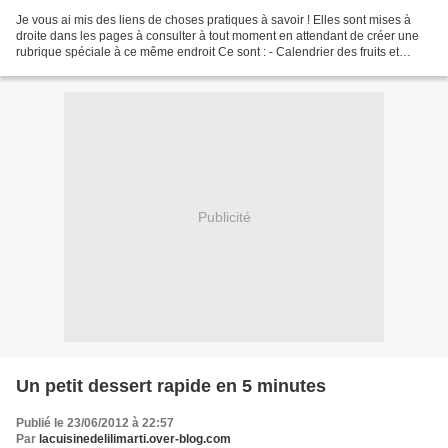
Je vous ai mis des liens de choses pratiques à savoir ! Elles sont mises à
droite dans les pages à consulter à tout moment en attendant de créer une
rubrique spéciale à ce même endroit Ce sont : - Calendrier des fruits et
légumes
http://www.lesfruitsetlegumesfrais.com/_upload/ressources/calendrier/calend
rier-des-fruits-et-legumes_basse_def.pdf...
Publicité
Un petit dessert rapide en 5 minutes
Publié le 23/06/2012 à 22:57
Par
lacuisinedelilimarti.over-blog.com