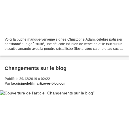
Voici la bûche mangue-verveine signée Christophe Adam, célèbre pâtissier
passionné : un goût fruité, une délicate infusion de verveine et le tout sur un
biscuit d'amande avec la poudre cristallisée Stevia, zéro calorie et au sucre
de canne et stevia C'est...
Changements sur le blog
Publié le 29/12/2019 à 02:22
Par
lacuisinedelilimarti.over-blog.com