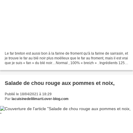
Le far breton est aussi bon à la farine de froment qu'à la farine de sarrasin, et
je trouve le far au blé noir plus moëlleux que le far au froment, mais il est vrai
que je suis « fan » du blé noir…Normal , 100% « breizh » . Ingrédients 125g
de farine...
Salade de chou rouge aux pommes et noix,
Publié le 18/04/2021 à 18:29
Par
lacuisinedelilimarti.over-blog.com