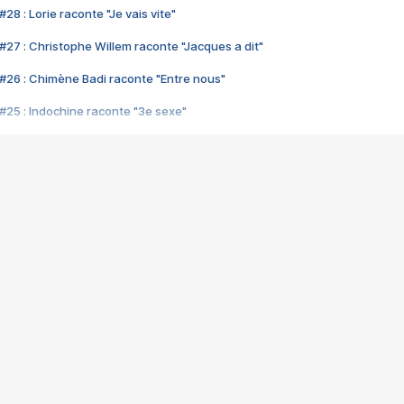
28 : Lorie raconte "Je vais vite"
#27 : Christophe Willem raconte "Jacques a dit"
#26 : Chimène Badi raconte "Entre nous"
#25 : Indochine raconte "3e sexe"
#24 : Zaho raconte "C'est chelou"
#23 : Patrick Bruel raconte "Au café des délices"
#22 : Kyo raconte "Le chemin"
#21 : Nolwenn Leroy raconte "Cassé"
#20 : Patrick Hernandez raconte "Born to be alive"
#19 : Lorie raconte "Près de moi"
#18 : Michael Jones raconte "A nos actes manqués" (avec Jean-Jacque
#17 : Khaled raconte "Aïcha"
#16 : Corneille raconte "Parce qu'on vient de loin"