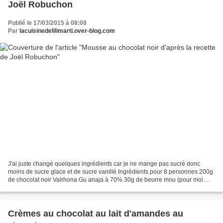
Joël Robuchon
Publié le 17/03/2015 à 08:08
Par
lacuisinedelilimarti.over-blog.com
J'ai juste changé quelques ingrédients car je ne mange pas sucré donc
moins de sucre glace et de sucre vanillé Ingrédients pour 8 personnes 200g
de chocolat noir Valrhona Gu anaja à 70% 30g de beurre mou (pour moi
salé) 1cc de sucre vanillé (au lieu de...
Crèmes au chocolat au lait d'amandes au