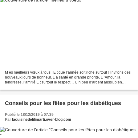
M es meilleurs vœux à tous ! E t que l’année soit riche surtout ! I nvitons des
nouveaux jours de bonheur, L a santé en grande priorité, L ’Amour, la
tendresse, l’amitié E t surtout le respect… U n peu d’argent aussi, bien
entendu R éussite de tous vos...
Conseils pour les fêtes pour les diabétiques
Publié le 18/12/2019 à 07:39
Par
lacuisinedelilimarti.over-blog.com