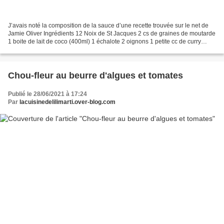
J’avais noté la composition de la sauce d’une recette trouvée sur le net de
Jamie Oliver Ingrédients 12 Noix de St Jacques 2 cs de graines de moutarde
1 boite de lait de coco (400ml) 1 échalote 2 oignons 1 petite cc de curry
Quelques feuilles de curry...
Chou-fleur au beurre d'algues et tomates
Publié le 28/06/2021 à 17:24
Par
lacuisinedelilimarti.over-blog.com