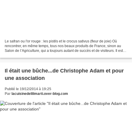
Le safran ou l'or rouge : les pistils et le crocus sativus (fleur de joie) Où
rencontrer, en même temps, tous nos beaux produits de France, sinon au
Salon de l’Agriculture, qui a toujours autant de succès et de visiteurs. Il est
conseillé d’avoir le...
Il était une bûche...de Christophe Adam et pour
une association
Publié le 19/12/2014 à 19:25
Par
lacuisinedelilimarti.over-blog.com