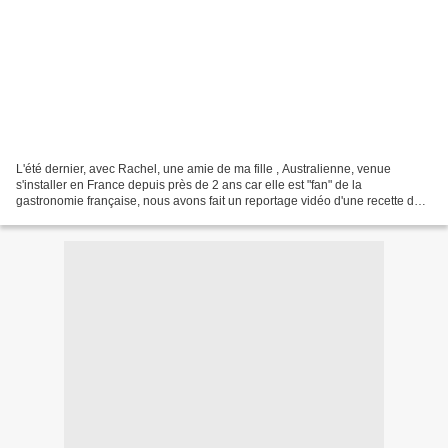
L'été dernier, avec Rachel, une amie de ma fille , Australienne, venue
s'installer en France depuis près de 2 ans car elle est "fan" de la
gastronomie française, nous avons fait un reportage vidéo d'une recette de
Bretagne : la lotte armoricaine.Son but...