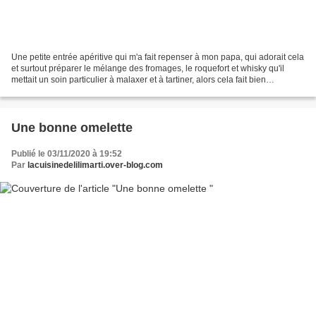
Une petite entrée apéritive qui m'a fait repenser à mon papa, qui adorait cela
et surtout préparer le mélange des fromages, le roquefort et whisky qu'il
mettait un soin particulier à malaxer et à tartiner, alors cela fait bien
longtemps, et un petit coucou...
Une bonne omelette
Publié le 03/11/2020 à 19:52
Par
lacuisinedelilimarti.over-blog.com