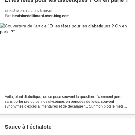
Et les fêtes pour les diabétiques ? On en parle ?
Publié le 21/12/2016 à 08:48
Par
lacuisinedelilimarti.over-blog.com
Voilà, étant diabétique, on se pose souvent la question : "comment gérer,
sans porter préjudice, nos glycémies en périodes de fêtes, souvent
synonymes d'excès alimentaires et de décalage "... Sur mon blog je mets
souvent le bilan nutritionnel, même si...
Sauce à l'échalote