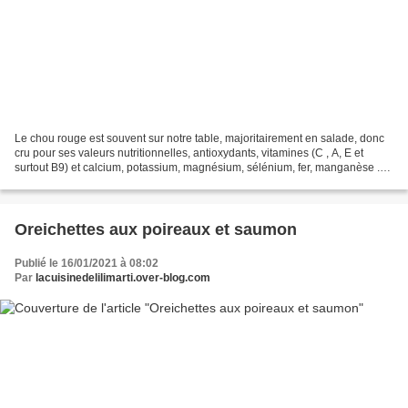
Le chou rouge est souvent sur notre table, majoritairement en salade, donc
cru pour ses valeurs nutritionnelles, antioxydants, vitamines (C , A, E et
surtout B9) et calcium, potassium, magnésium, sélénium, fer, manganèse .En
plus peu calorique ! Dans...
Oreichettes aux poireaux et saumon
Publié le 16/01/2021 à 08:02
Par
lacuisinedelilimarti.over-blog.com