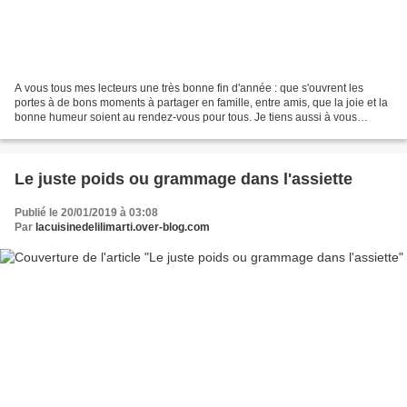
A vous tous mes lecteurs une très bonne fin d'année : que s'ouvrent les
portes à de bons moments à partager en famille, entre amis, que la joie et la
bonne humeur soient au rendez-vous pour tous. Je tiens aussi à vous
remercier car malgré le peu d'articles...
Le juste poids ou grammage dans l'assiette
Publié le 20/01/2019 à 03:08
Par
lacuisinedelilimarti.over-blog.com