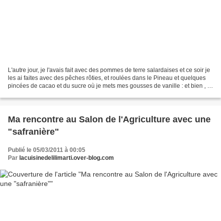
L'autre jour, je l'avais fait avec des pommes de terre salardaises et ce soir je
les ai faites avec des pêches rôties, et roulées dans le Pineau et quelques
pincées de cacao et du sucre où je mets mes gousses de vanille : et bien , là
encore, un régal...
Ma rencontre au Salon de l'Agriculture avec une
"safranière"
Publié le 05/03/2011 à 00:05
Par
lacuisinedelilimarti.over-blog.com