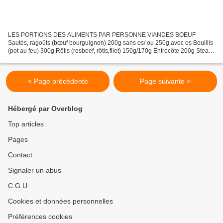
LES PORTIONS DES ALIMENTS PAR PERSONNE VIANDES BOEUF
Sautés, ragoûts (bœuf bourguignon) 200g sans os/ ou 250g avec os Bouillis
(pot au feu) 300g Rôtis (rosbeef, rôtis,filet) 150g/170g Entrecôte 200g Steak,
tournedos, pavé 150g Côte de bœuf pour 2 (avec...
< Page précédente
Page suivante >
Hébergé par Overblog
Top articles
Pages
Contact
Signaler un abus
C.G.U.
Cookies et données personnelles
Préférences cookies