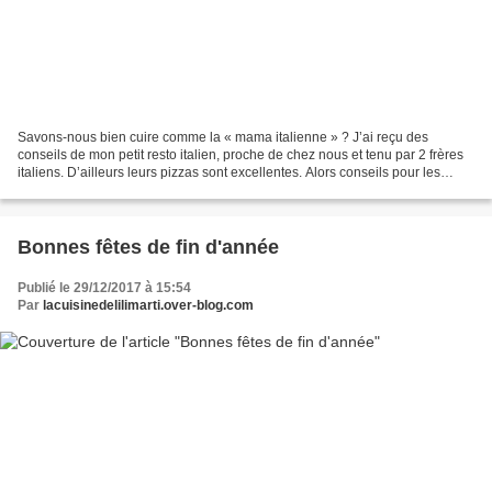
Savons-nous bien cuire comme la « mama italienne » ? J’ai reçu des
conseils de mon petit resto italien, proche de chez nous et tenu par 2 frères
italiens. D’ailleurs leurs pizzas sont excellentes. Alors conseils pour les
pâtes : Prendre un grand récipient,...
Bonnes fêtes de fin d'année
Publié le 29/12/2017 à 15:54
Par
lacuisinedelilimarti.over-blog.com