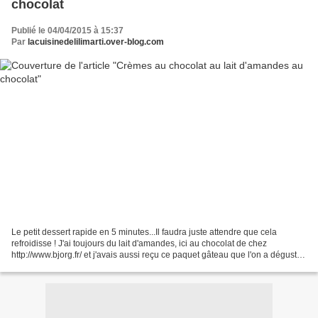
chocolat
Publié le 04/04/2015 à 15:37
Par
lacuisinedelilimarti.over-blog.com
Le petit dessert rapide en 5 minutes...Il faudra juste attendre que cela
refroidisse ! J'ai toujours du lait d'amandes, ici au chocolat de chez
http://www.bjorg.fr/ et j'avais aussi reçu ce paquet gâteau que l'on a dégusté
en accompagnement...mais inutile...