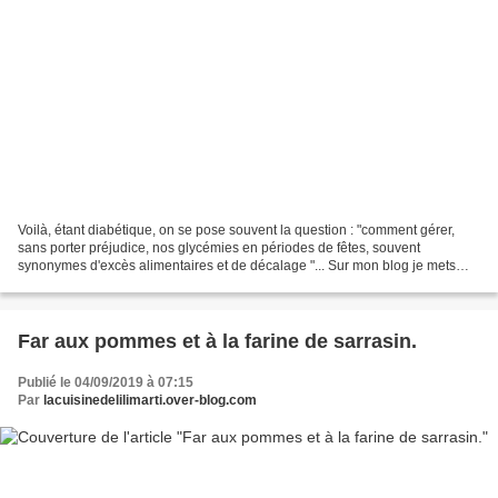
Voilà, étant diabétique, on se pose souvent la question : "comment gérer,
sans porter préjudice, nos glycémies en périodes de fêtes, souvent
synonymes d'excès alimentaires et de décalage "... Sur mon blog je mets
souvent le bilan nutritionnel, même si...
Far aux pommes et à la farine de sarrasin.
Publié le 04/09/2019 à 07:15
Par
lacuisinedelilimarti.over-blog.com