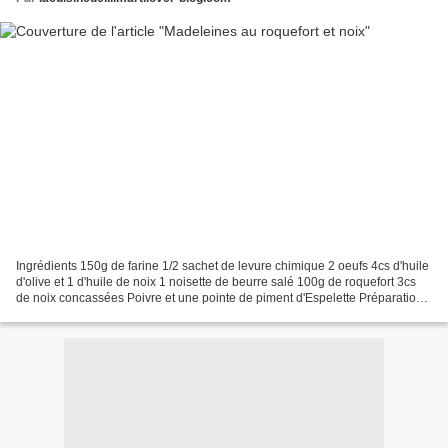
Ingrédients 150g de farine 1/2 sachet de levure chimique 2 oeufs 4cs d'huile
d'olive et 1 d'huile de noix 1 noisette de beurre salé 100g de roquefort 3cs
de noix concassées Poivre et une pointe de piment d'Espelette Préparation
Préchauffer le four à 200°...