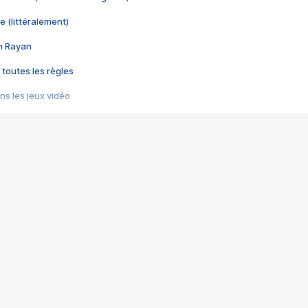
e (littéralement)
im Rayan
 toutes les règles
s les jeux vidéo
us choquant de Rockstar ? - Le scandale BULLY
e plus moche de Steam
du RÊVE tourne au CAUCHEMAR
pendant 8 heures
it… à tort
umiliés par un jeu vidéo
ire - Final Fantasy 8
ti un empire - Age of Empires